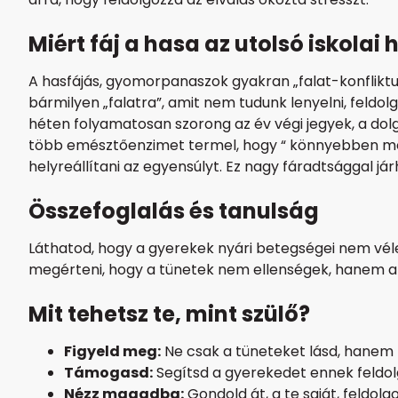
Miért fáj a hasa az utolsó iskolai 
A hasfájás, gyomorpanaszok gyakran „falat-konflikt
bármilyen „falatra”, amit nem tudunk lenyelni, feldol
héten folyamatosan szorong az év végi jegyek, a dol
több emésztőenzimet termel, hogy “ könnyebben mege
helyreállítani az egyensúlyt. Ez nagy fáradtsággal jár
Összefoglalás és tanulság
Láthatod, hogy a gyerekek nyári betegségei nem véle
megérteni, hogy a tünetek nem ellenségek, hanem a 
Mit tehetsz te, mint szülő?
Figyeld meg:
Ne csak a tüneteket lásd, hanem 
Támogasd:
Segítsd a gyerekedet ennek feldol
Nézz magadba:
Gondold át, a te saját, feldol