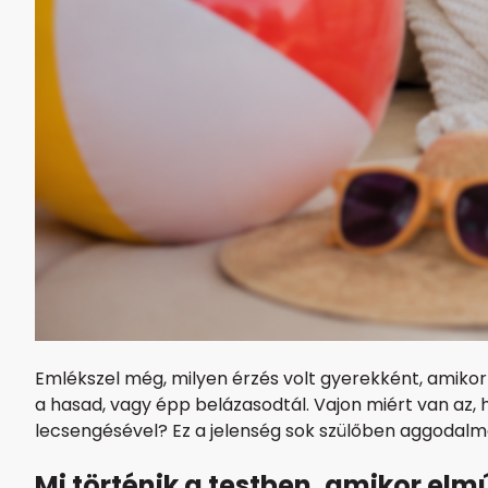
Emlékszel még, milyen érzés volt gyerekként, amikor
a hasad, vagy épp belázasodtál. Vajon miért van az,
lecsengésével? Ez a jelenség sok szülőben aggodalma
Mi történik a testben, amikor elmú