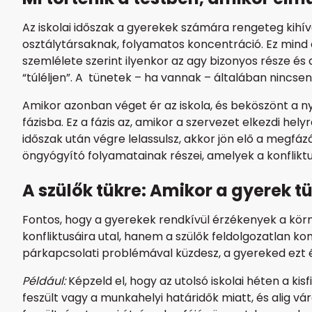
Az iskolai időszak a gyerekek számára rengeteg kihívá
osztálytársaknak, folyamatos koncentráció. Ez mind egy
szemlélete szerint ilyenkor az agy bizonyos része és a
“túléljen”. A tünetek – ha vannak – általában nincs
Amikor azonban véget ér az iskola, és beköszönt a nyá
fázisba. Ez a fázis az, amikor a szervezet elkezdi hel
időszak után végre lelassulsz, akkor jön elő a megfáz
öngyógyító folyamatainak részei, amelyek a konfliktu
A szülők tükre: Amikor a gyerek t
Fontos, hogy a gyerekek rendkívül érzékenyek a körny
konfliktusáira utal, hanem a szülők feldolgozatlan ko
párkapcsolati problémával küzdesz, a gyereked ezt 
Például:
Képzeld el, hogy az utolsó iskolai héten a ki
feszült vagy a munkahelyi határidők miatt, és alig v