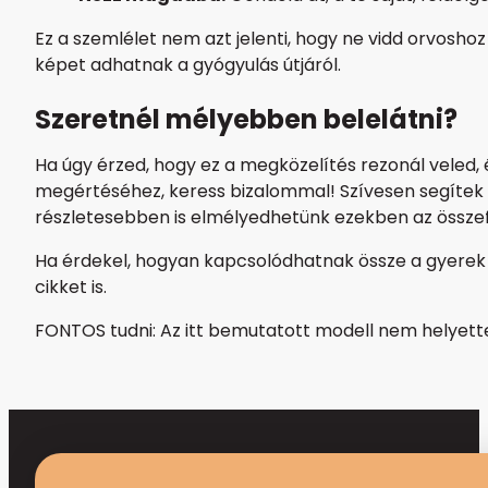
Ez a szemlélet nem azt jelenti, hogy ne vidd orvos
képet adhatnak a gyógyulás útjáról.
Szeretnél mélyebben belelátni?
Ha úgy érzed, hogy ez a megközelítés rezonál veled
megértéséhez, keress bizalommal! Szívesen segítek
részletesebben is elmélyedhetünk ezekben az össz
Ha érdekel, hogyan kapcsolódhatnak össze a gyerek tü
cikket is.
FONTOS tudni: Az itt bemutatott modell nem helyettes