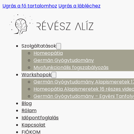
Ugrás a fő tartalomhoz
Ugrás a lábléchez
Szolgáltatások
Homeopátia
Germán Gyógytudomány
Myofunkcionális fogszabályozás
Workshopok
Germán Gyógytudomány Alapismeretek 17 
Homeopátia Alapismeretek 16 részes vide
Germán Gyógytudomány – Egyéni Tanfol
Blog
Rólam
Időpontfoglalás
Kapcsolat
FIÓKOM