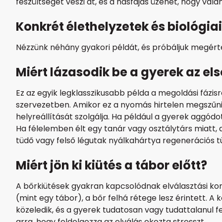
feszültséget veszi át, és a hasfájás üzenet, hogy va
Konkrét élethelyzetek és biológi
Nézzünk néhány gyakori példát, és próbáljuk megér
Miért lázasodik be a gyerek az e
Ez az egyik legklasszikusabb példa a megoldási fázisr
szervezetben. Amikor ez a nyomás hirtelen megszűnik,
helyreállítását szolgálja. Ha például a gyerek aggódo
Ha félelemben élt egy tanár vagy osztálytárs miatt, 
tüdő vagy felső légutak nyálkahártya regenerációs tü
Miért jön ki kiütés a tábor előtt?
A bőrkiütések gyakran kapcsolódnak elválasztási konfli
(mint egy tábor), a bőr felhá rétege lesz érintett. 
közeledik, és a gyerek tudatosan vagy tudattalanul fe
arra, hogy feldolgozza az elválás okozta stresszt.