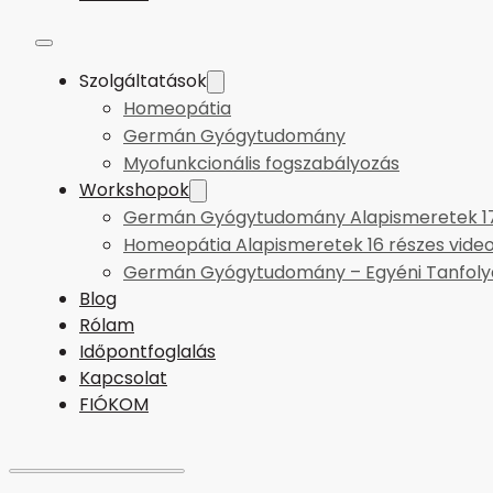
Szolgáltatások
Homeopátia
Germán Gyógytudomány
Myofunkcionális fogszabályozás
Workshopok
Germán Gyógytudomány Alapismeretek 17 
Homeopátia Alapismeretek 16 részes vide
Germán Gyógytudomány – Egyéni Tanfol
Blog
Rólam
Időpontfoglalás
Kapcsolat
FIÓKOM