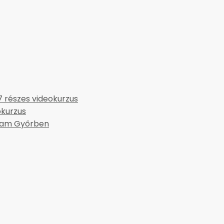
részes videokurzus
okurzus
yam Győrben