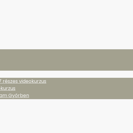
részes videokurzus
okurzus
yam Győrben