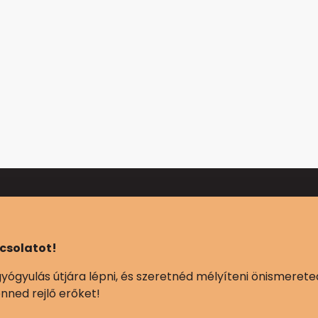
pcsolatot!
yógyulás útjára lépni, és szeretnéd mélyíteni önismerete
nned rejlő erőket!