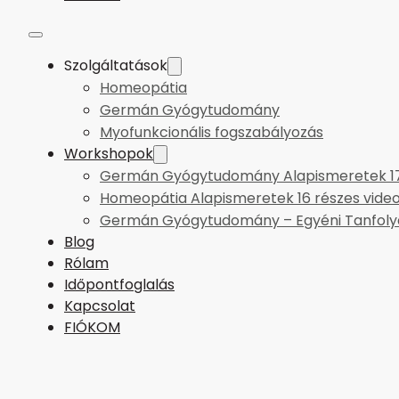
Szolgáltatások
Homeopátia
Germán Gyógytudomány
Myofunkcionális fogszabályozás
Workshopok
Germán Gyógytudomány Alapismeretek 17 
Homeopátia Alapismeretek 16 részes vide
Germán Gyógytudomány – Egyéni Tanfol
Blog
Rólam
Időpontfoglalás
Kapcsolat
FIÓKOM