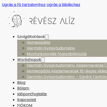
Ugrás a fő tartalomhoz
Ugrás a lábléchez
Szolgáltatások
Homeopátia
Germán Gyógytudomány
Myofunkcionális fogszabályozás
Workshopok
Germán Gyógytudomány Alapismeretek 17 
Homeopátia Alapismeretek 16 részes vide
Germán Gyógytudomány – Egyéni Tanfol
Blog
Rólam
Időpontfoglalás
Kapcsolat
FIÓKOM