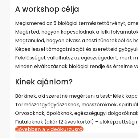
A workshop célja
Megismered az 5 biológiai természettörvényt, ame
Megérted, hogyan kapcsolódnak a lelki folyamatok a 
Megtanulod, hogyan olvass a testi tünetekből és h
Képes leszel támogatni saját és szeretteid gyógyul
Felelősséget vállalhatsz az egészségedért, mert 
Minden elváltozásnak biológiai rendje és értelme v
Kinek ajánlom?
Bárkinek, aki szeretné megérteni a test-lélek kapc
Természetgyógyászoknak, masszőröknek, spirituál
Orvosoknak, ápolóknak, egészségügyi dolgozókna
Fiataloknak (akár 12 éves kortól) – előképzettség
Bővebben a videókurzusról