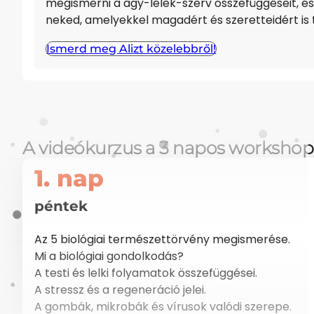
megismerni a agy-lélek-szerv összefüggéseit, és
neked, amelyekkel magadért és szeretteidért is 
Ismerd meg Alizt közelebbről!
A videókurzus a 3 napos workshop 
1. nap
péntek
Az 5 biológiai természettörvény megismerése.
Mi a biológiai gondolkodás?
A testi és lelki folyamatok összefüggései.
A stressz és a regeneráció jelei.
A gombák, mikrobák és vírusok valódi szerepe.