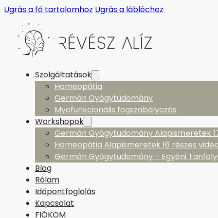
Ugrás a fő tartalomhoz
Ugrás a lábléchez
Szolgáltatások
Homeopátia
Germán Gyógytudomány
Myofunkcionális fogszabályozás
Workshopok
Germán Gyógytudomány Alapismeretek 17 
Homeopátia Alapismeretek 16 részes vide
Germán Gyógytudomány – Egyéni Tanfol
Blog
Rólam
Időpontfoglalás
Kapcsolat
FIÓKOM