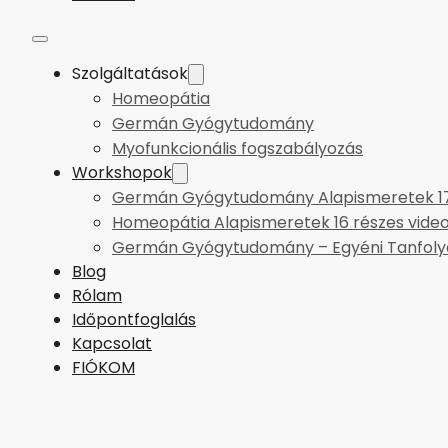
Szolgáltatások
Homeopátia
Germán Gyógytudomány
Myofunkcionális fogszabályozás
Workshopok
Germán Gyógytudomány Alapismeretek 17 
Homeopátia Alapismeretek 16 részes vide
Germán Gyógytudomány – Egyéni Tanfol
Blog
Rólam
Időpontfoglalás
Kapcsolat
FIÓKOM