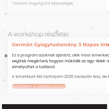
Testünk öngyógyító képességei.
A workshop részletei
Germán Gyógytudomány 3 Napos Int
Ez a program azoknak ajánlott, akik most ismerk
segítek megérteni, hogyan működik az agy-lélek-sz
elmélyülhet a tudásod.
A következő élő tanfolyam 2026 tavaszán lesz, de 
Bővebben a videókurzusról