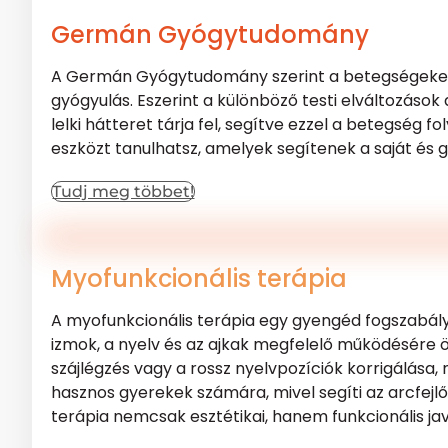
Germán Gyógytudomány
A Germán Gyógytudomány szerint a betegségeket ér
gyógyulás. Eszerint a különböző testi elváltozáso
lelki hátteret tárja fel, segítve ezzel a betegsé
eszközt tanulhatsz, amelyek segítenek a saját é
Tudj meg többet!
Myofunkcionális terápia
A myofunkcionális terápia egy gyengéd fogszabályzá
izmok, a nyelv és az ajkak megfelelő működésére ös
szájlégzés vagy a rossz nyelvpozíciók korrigálása
hasznos gyerekek számára, mivel segíti az arcfejlő
terápia nemcsak esztétikai, hanem funkcionális jav