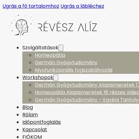
Ugrás a fő tartalomhoz
Ugrás a lábléchez
Szolgáltatások
Homeopátia
Germán Gyógytudomány
Myofunkcionális fogszabályozás
Workshopok
Germán Gyógytudomány Alapismeretek 17 
Homeopátia Alapismeretek 16 részes vide
Germán Gyógytudomány – Egyéni Tanfol
Blog
Rólam
Időpontfoglalás
Kapcsolat
FIÓKOM