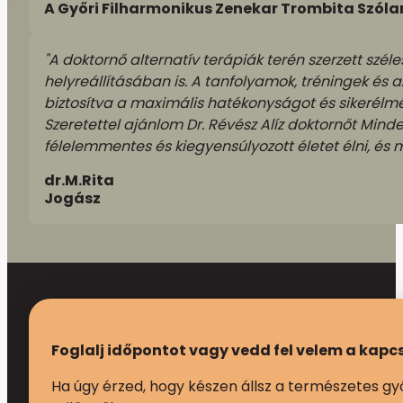
A Győri Filharmonikus Zenekar Trombita Szól
"A doktornő alternatív terápiák terén szerzett szél
helyreállításában is. A tanfolyamok, tréningek és a
biztosítva a maximális hatékonyságot és sikerél
Szeretettel ajánlom Dr. Révész Alíz doktornőt Minden
félelemmentes és kiegyensúlyozott életet élni, és 
dr.M.Rita
Jogász
Foglalj időpontot vagy vedd fel velem a kapc
Ha úgy érzed, hogy készen állsz a természetes gy