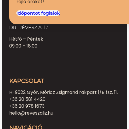
rejlő erőket!
Időpontot foglalok
DR. RÉVÉSZ ALÍZ
Hétfő – Péntek
09:00 – 18:00
KAPCSOLAT
H-9022 Győr, Móricz Zsigmond rakpart 1/B fsz. 11.
+36 20 581 4420
+36 20 978 1673
hello@reveszaliz.hu
NAVIGÁCIÓ