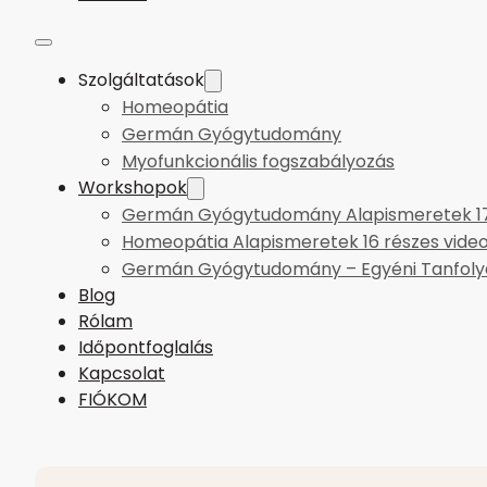
Szolgáltatások
Homeopátia
Germán Gyógytudomány
Myofunkcionális fogszabályozás
Workshopok
Germán Gyógytudomány Alapismeretek 17 
Homeopátia Alapismeretek 16 részes vide
Germán Gyógytudomány – Egyéni Tanfol
Blog
Rólam
Időpontfoglalás
Kapcsolat
FIÓKOM