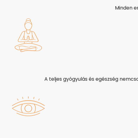
Minden em
A teljes gyógyulás és egészség nemcsak