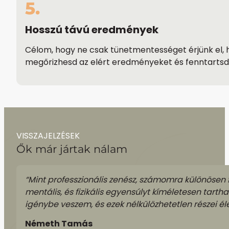
5.
Hosszú távú eredmények
Célom, hogy ne csak tünetmentességet érjünk el, h
megőrizhesd az elért eredményeket és fenntartsd
VISSZAJELZÉSEK
Ők már jártak nálam
“Mint professzionális zenész, számomra különösen f
mentális, és fizikális egyensúlyt kíméletesen tarth
igénybe veszem, és ezek nélkülözhetetlen részei é
Németh Tamás